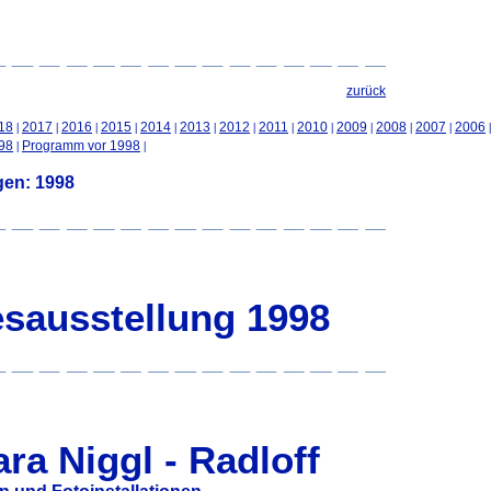
zurück
|
|
|
|
|
|
|
|
|
|
|
|
18
2017
2016
2015
2014
2013
2012
2011
2010
2009
2008
2007
2006
|
|
98
Programm vor 1998
gen: 1998
esausstellung 1998
ra Niggl - Radloff