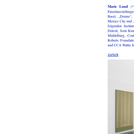
Marie Lund
(*1
Einzelausstellung
Basel, „Drums“,
Mexico City und „
folgenden Instit
Detroit, Sorø Ku
Middelburg, Con
Roberts Foundati
und CCA Wattis In
zurück