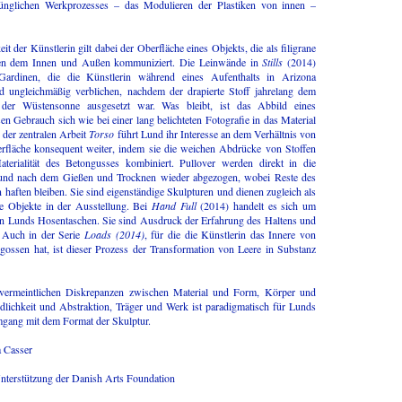
ünglichen Werkprozesses – das Modulieren der Plastiken von innen –
 der Künstlerin gilt dabei der Oberfläche eines Objekts, die als filigrane
n dem Innen und Außen kommuniziert. Die Leinwände in
Stills
(2014)
Gardinen, die die Künstlerin während eines Aufenthalts in Arizona
nd ungleichmäßig verblichen, nachdem der drapierte Stoff jahrelang dem
 der Wüstensonne ausgesetzt war. Was bleibt, ist das Abbild eines
n Gebrauch sich wie bei einer lang belichteten Fotografie in das Material
n der zentralen Arbeit
Torso
führt Lund ihr Interesse an dem Verhältnis von
fläche konsequent weiter, indem sie die weichen Abdrücke von Stoffen
terialität des Betongusses kombiniert. Pullover werden direkt in die
und nach dem Gießen und Trocknen wieder abgezogen, wobei Reste des
aften bleiben. Sie sind eigenständige Skulpturen und dienen zugleich als
re Objekte in der Ausstellung. Bei
Hand Full
(2014) handelt es sich um
 Lunds Hosentaschen. Sie sind Ausdruck der Erfahrung des Haltens und
 Auch in der Serie
Loads (2014)
, für die die Künstlerin das Innere von
ossen hat, ist dieser Prozess der Transformation von Leere in Substanz
 vermeintlichen Diskrepanzen zwischen Material und Form, Körper und
dlichkeit und Abstraktion, Träger und Werk ist paradigmatisch für Lunds
mgang mit dem Format der Skulptur.
a Casser
Unterstützung der Danish Arts Foundation