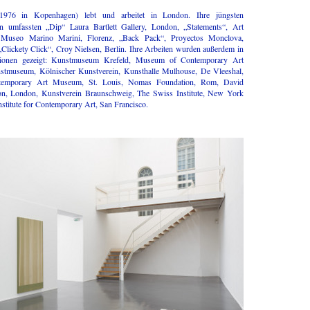
976 in Kopenhagen) lebt und arbeitet in London. Ihre jüngsten
en umfassten „Dip“ Laura Bartlett Gallery, London, „Statements“, Art
 Museo Marino Marini, Florenz, „Back Pack“, Proyectos Monclova,
Clickety Click“, Croy Nielsen, Berlin. Ihre Arbeiten wurden außerdem in
utionen gezeigt: Kunstmuseum Krefeld, Museum of Contemporary Art
nstmuseum, Kölnischer Kunstverein, Kunsthalle Mulhouse, De Vleeshal,
temporary Art Museum, St. Louis, Nomas Foundation, Rom, David
on, London, Kunstverein Braunschweig, The Swiss Institute, New York
stitute for Contemporary Art, San Francisco.