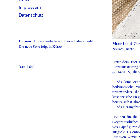
Impressum
Datenschutz
Hinweis:
Unsere Website wird derzeit überarbeitet.
Marie Lund
,
Tor
Die neue Seite folgt in Kürze.
Nielsen, Berlin
Unter dem Titel
[
|
]
Einzelausstellung
eng
de
(2014-2015), die v
Lunds künstleris
herkömmliche Vor
unterwandern. Ihr 
künstlerische Eing
bereits selbst ab
Lunds Herangehens
Die neu für die 
Gegenständlichen z
von Gipsfiguren 
ausgießt. Es ents
Plastiken – wie 