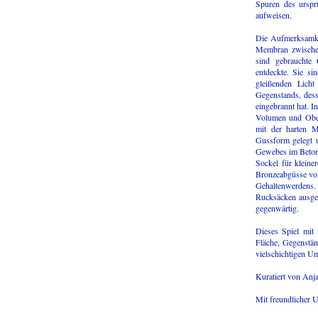
Spuren des urspr
aufweisen.
Die Aufmerksamkeit
Membran zwische
sind gebrauchte 
entdeckte. Sie si
gleißenden Licht
Gegenstands, desse
eingebrannt hat. I
Volumen und Ober
mit der harten Ma
Gussform gelegt 
Gewebes im Beton h
Sockel für kleine
Bronzeabgüsse von
Gehaltenwerdens.
Rucksäcken ausgeg
gegenwärtig.
Dieses Spiel mit
Fläche, Gegenstän
vielschichtigen U
Kuratiert von Anj
Mit freundlicher 