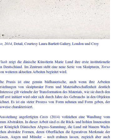
so, 2014
, Detail, Courtesy Laura Bartlett Gallery, London und Croy
Flush
zeigt die dänische Künstlerin Marie Lund ihre erste institutionelle
 in Deutschland. Im Zentrum steht eine neue Serie von Skulpturen,
Torso
on weiteren aktuellen Arbeiten begleitet wird.
che Praxis ist eine genuin bildhauerische, auch wenn ihre Arbeiten
stellungen von skulpturaler Form und Materialbeschaffenheit deutlich
Interesse gilt vielmehr der Transformation des Materials, wie sie durch den
riff erst initiiert wird oder sich durch Jahre des Gebrauchs in den Objekten
zeichnet. Es ist ein steter Prozess von Form nehmen und Form geben, der
weise charakterisiert.
Ausstellung angefertigten
Casts
(2014) vollziehen eine Wandlung vom
um Abstrakten. In dieser Arbeit sind es die Rück- und hohlen Innenseiten
der Königlich Dänischen Abguss-Sammlung, die Lund mit blauem Wachs
tehen abstrakte Formen, deren Oberflächen die figurativen Merkmale der
Nasen, Augen und Münder – noch erahnen lassen, zugleich aber auch