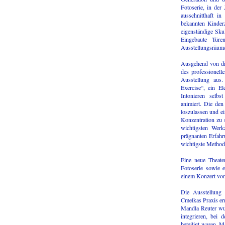
Fotoserie, in der
ausschnitthaft in
bekannten Kinder
eigenständige Sku
Eingebaute Türen
Ausstellungsräum
Ausgehend von die
des professionell
Ausstellung aus.
Exercise“, ein E
Intonieren selbs
animiert. Die den
loszulassen und e
Konzentration zu 
wichtigsten Werk
prägnanten Erfahr
wichtigste Methode
Eine neue Theate
Fotoserie sowie 
einem Konzert von
Die Ausstellung
Cmelkas Praxis er
Mandla Reuter wur
integrieren, bei 
beteiligt waren. 