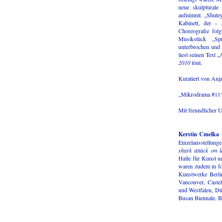
neue skulpturale
aufnimmt. „Shutey
Kabinett, der – 
Choreografie fol
Musikstück „Sp
unterbrochen und 
liest seinen Text 
2010
tönt.
Kuratiert von Anj
„Mikrodrama #11“ 
Mit freundlicher 
Kerstin Cmelka
(
Einzelausstellun
shark attack on 
Halle für Kunst 
waren zudem in fo
Kunstwerke Berli
Vancouver, Castel
und Westfalen, Dü
Busan Biennale, B