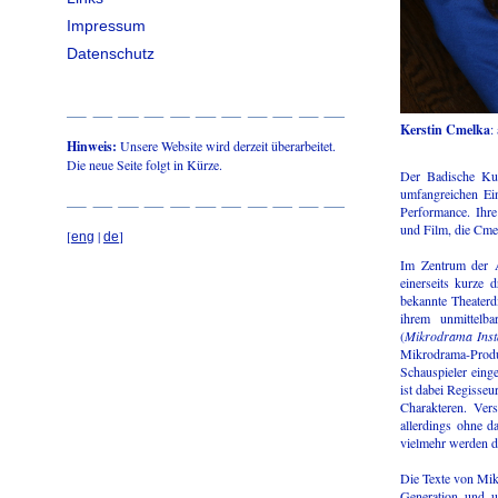
Impressum
Datenschutz
Kerstin Cmelka
:
Hinweis:
Unsere Website wird derzeit überarbeitet.
Die neue Seite folgt in Kürze.
Der Badische Kuns
umfangreichen Ein
Performance. Ihre
und Film, die Cmel
[
|
]
eng
de
Im Zentrum der A
einerseits kurze 
bekannte Theaterd
ihrem unmittelba
(
Mikrodrama Insta
Mikrodrama-Produ
Schauspieler einge
ist dabei Regisseu
Charakteren. Ver
allerdings ohne da
vielmehr werden d
Die Texte von Mik
Generation und u