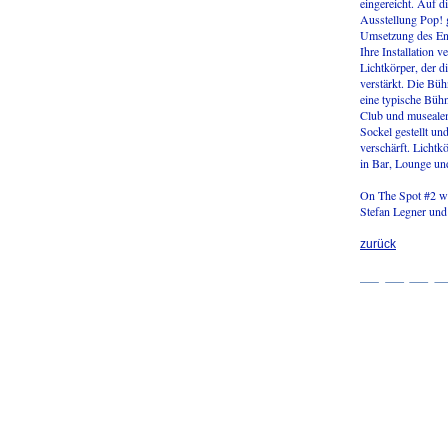
eingereicht. Auf d
Ausstellung Pop! g
Umsetzung des Ent
Ihre Installation 
Lichtkörper, der d
verstärkt. Die Büh
eine typische Büh
Club und musealem
Sockel gestellt u
verschärft. Licht
in Bar, Lounge u
On The Spot #2 wu
Stefan Legner und
zurück