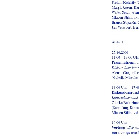
Prelom Kolektiv (J
Margit Rosen, Kar
Walter Seidl, Wien
Mladen Stilinović
Branka Stipančić,
Jan Verwoert, Ber
Ablauf:
25.10.2008
11:00—13:00 Uhr
Präsentationen u
Diskurs über konze
Alenka Gregorič (G
(Galerija Miroslav
14:00 Uhr —17:0
Diskussionsrund
Konzeptkunst und in
Zdenka Badovinac 
(Sammlung Kontakt
Mladen Stilinović 
19:00 Uhr
Vortrag:
„Die to
Boris Groys (Hoch