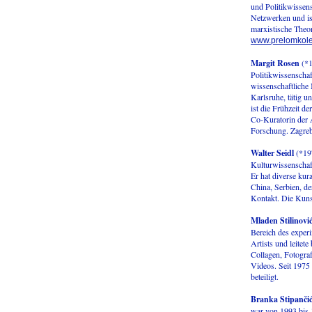
und Politikwissens
Netzwerken und ist
marxistische Theor
www.prelomkolek
Margit Rosen
(*1
Politikwissenscha
wissenschaftliche
Karlsruhe, tätig 
ist die Frühzeit 
Co-Kuratorin der A
Forschung. Zagr
Walter Seidl
(*197
Kulturwissenschaf
Er hat diverse kur
China, Serbien, d
Kontakt. Die Kun
Mladen Stilinovi
Bereich des exper
Artists und leitet
Collagen, Fotograf
Videos. Seit 1975 
beteiligt.
Branka Stipanči
war von 1993 bis 