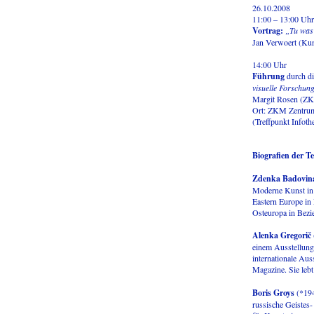
26.10.2008
11:00 – 13:00 Uhr
Vortrag:
„Tu was 
Jan Verwoert (Kuns
14:00 Uhr
Führung
durch d
visuelle Forschu
Margit Rosen (ZK
Ort: ZKM Zentrum 
(Treffpunkt Infoth
Biografien der T
Zdenka Badovin
Moderne Kunst in L
Eastern Europe in
Osteuropa in Bezie
Alenka Gregorič
einem Ausstellungs
internationale Aus
Magazine. Sie lebt
Boris Groys
(*194
russische Geistes-