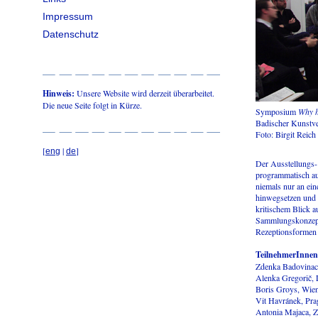
Impressum
Datenschutz
Hinweis:
Unsere Website wird derzeit überarbeitet.
Die neue Seite folgt in Kürze.
Symposium
Why h
Badischer Kunstve
Foto: Birgit Reich
[
|
]
eng
de
Der Ausstellungs-
programmatisch au
niemals nur an ein
hinwegsetzen und 
kritischem Blick 
Sammlungskonzepte
Rezeptionsformen 
TeilnehmerInnen
Zdenka Badovinac,
Alenka Gregorič, 
Boris Groys, Wie
Vit Havránek, Pra
Antonia Majaca, 