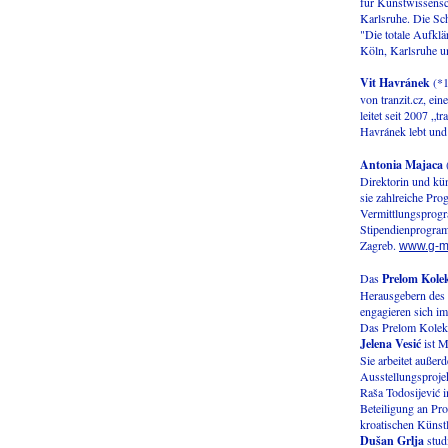
für Kunstwissensc
Karlsruhe. Die Sch
"Die totale Aufkl
Köln, Karlsruhe 
Vit Havránek
(*1
von tranzit.cz, ei
leitet seit 2007 „t
Havránek lebt und 
Antonia Majaca
(
Direktorin und kün
sie zahlreiche Pro
Vermittlungsprogr
Stipendienprogramm
Zagreb.
www.g-m
Das
Prelom Kolek
Herausgebern des 
engagieren sich im
Das Prelom Kolekti
Jelena Vesić
ist M
Sie arbeitet außer
Ausstellungsprojek
Raša Todosijević 
Beteiligung an Pro
kroatischen Künst
Dušan Grlja
studi