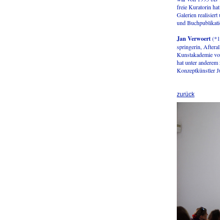
freie Kuratorin ha
Galerien realisier
und Buchpublikati
Jan Verwoert
(*19
springerin, Aftera
Kunstakademie von
hat unter anderem
Konzeptkünstler Jú
zurück