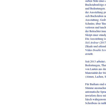
sieben Teile eine
Buchstabenfolge z
und Bedeutungen. D
der Ausstellung pr
sich Buchstaben un
Ausstattung. Gedr
Schnüre, über Türe
verloren und tauc
der Betrachter:inne
Skript einer ständ
Die Ausstellung i
Sick Ardour
(2017
Zikade und erkund
Video
Double Scr
erstellt.
Seit 2013 arbeite
Bedeutungen, Them
von Lauten aus dem
Materialität der 
(Atmen, Lachen, St
Für Barham sind es
Stimme ausmachen.
automatische Spra
inwiefern diese mi
falsch wahrgenomm
Schreibens in rad