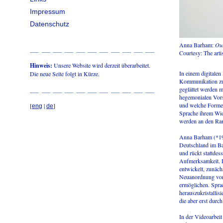
Impressum
Datenschutz
Anna Barham:
Out
Courtesy: The art
Hinweis:
Unsere Website wird derzeit überarbeitet.
In einem digitalen
Die neue Seite folgt in Kürze.
Kommunikation zu 
geglättet werden 
hegemonialen Vors
und welche Formen
[
|
]
eng
de
Sprache ihrem Wid
werden an den Ra
Anna Barham (*1974
Deutschland im Bad
und rückt stattde
Aufmerksamkeit. D
entwickelt, zunäc
Neuanordnung von 
ermöglichen. Spra
herauszukristallis
die aber erst durc
In der Videoarbei