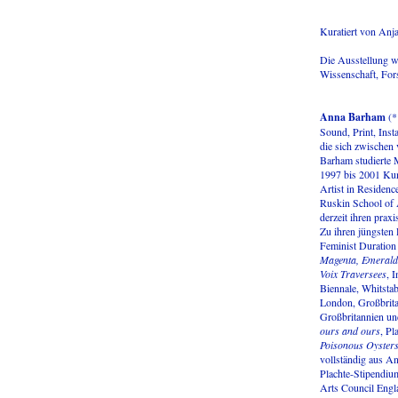
Kuratiert von Anj
Die Ausstellung w
Wissenschaft, Fo
Anna Barham
(*
Sound, Print, Insta
die sich zwischen
Barham studierte 
1997 bis 2001 Kuns
Artist in Residenc
Ruskin School of A
derzeit ihren prax
Zu ihren jüngsten
Feminist Duratio
Magenta, Emerald
Voix Traversees
, 
Biennale, Whitsta
London, Großbrit
Großbritannien u
ours and ours
, Pl
Poisonous Oyster
vollständig aus A
Plachte-Stipendiu
Arts Council Engl