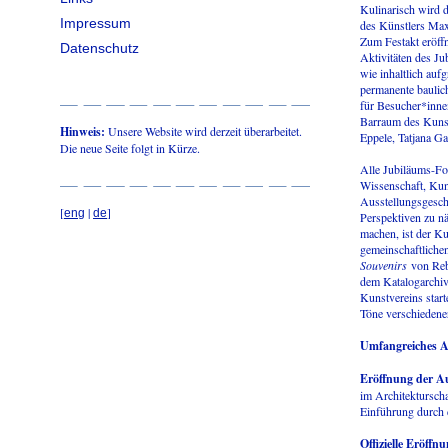
Kulinarisch wird 
Impressum
des Künstlers Max
Zum Festakt eröff
Datenschutz
Aktivitäten des Ju
wie inhaltlich auf
permanente baulic
für Besucher*innen
Barraum des Kuns
Hinweis:
Unsere Website wird derzeit überarbeitet.
Eppele, Tatjana Ga
Die neue Seite folgt in Kürze.
Alle Jubiläums-Fo
Wissenschaft, Kun
Ausstellungsgeschi
[
|
]
eng
de
Perspektiven zu n
machen, ist der Ku
gemeinschaftlichen
Souvenirs
von Reb
dem Katalogarchiv
Kunstvereins start
Töne verschiedene
Umfangreiches 
Eröffnung der A
im Architekturscha
Einführung durch 
Offizielle Eröff