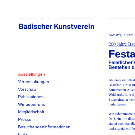
Dienstag, 1. Mai 
200 Jahre Bad
Festa
Feierlicher
Bestehen d
Ausstellungen
Als einer der älte
Veranstaltungen
Bestehen. Er ist zu
Vorschau
Kunstverein Ausst
Waldstraße 3. Aufg
Publikationen
Sinne eines erweit
hinterfragen.
Wir ueber uns
Mitgliedschaft
Wir laden unsere M
2018 ein, um dies
Presse
startet auch das 
Besuchendeninformationen
umfangreichen Fe
Links