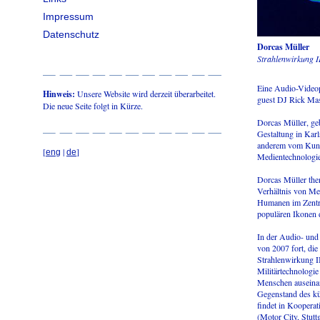
Impressum
Datenschutz
Dorcas Müller
Strahlenwirkung I
Eine Audio-Videop
Hinweis:
Unsere Website wird derzeit überarbeitet.
guest DJ Rick Mast
Die neue Seite folgt in Kürze.
Dorcas Müller, ge
Gestaltung in Karl
anderem vom Kuns
[
|
]
eng
de
Medientechnologie
Dorcas Müller them
Verhältnis von Me
Humanen im Zentrum
populären Ikonen d
In der Audio- und
von 2007 fort, die
Strahlenwirkung I
Militärtechnologi
Menschen auseinan
Gegenstand des kü
findet in Koopera
(Motor City, Stuttga