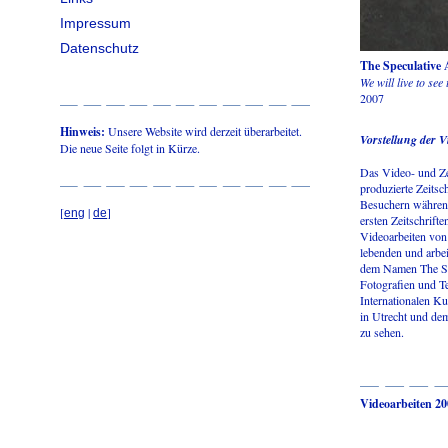
Impressum
Datenschutz
The Speculative 
We will live to see
2007
Hinweis:
Unsere Website wird derzeit überarbeitet.
Vorstellung der V
Die neue Seite folgt in Kürze.
Das Video- und Ze
produzierte Zeitsc
Besuchern während
[
|
]
eng
de
ersten Zeitschrift
Videoarbeiten von
lebenden und arbe
dem Namen The Spe
Fotografien und T
Internationalen Ku
in Utrecht und dem
zu sehen.
Videoarbeiten 2