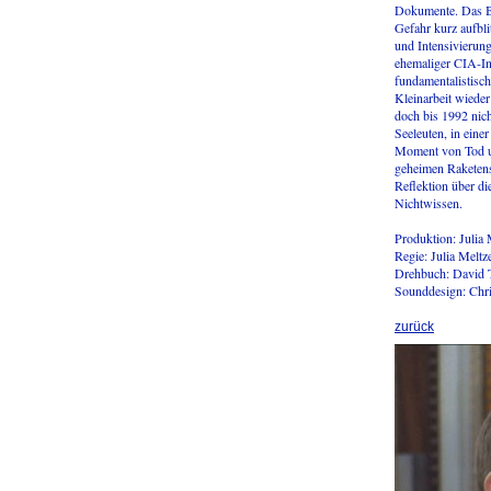
Dokumente. Das B
Gefahr kurz aufbli
und Intensivierung
ehemaliger CIA-In
fundamentalistisc
Kleinarbeit wieder
doch bis 1992 nich
Seeleuten, in eine
Moment von Tod und
geheimen Raketens
Reflektion über d
Nichtwissen.
Produktion: Julia 
Regie: Julia Melt
Drehbuch: David 
Sounddesign: Chr
zurück