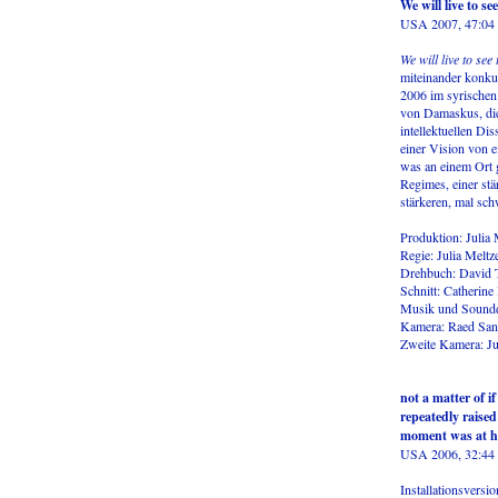
We will live to se
USA 2007, 47:04
We will live to see
miteinander konku
2006 im syrischen
von Damaskus, die
intellektuellen Di
einer Vision von e
was an einem Ort 
Regimes, einer st
stärkeren, mal sch
Produktion: Julia 
Regie: Julia Melt
Drehbuch: David 
Schnitt: Catherine
Musik und Soundd
Kamera: Raed San
Zweite Kamera: Ju
not a matter of i
repeatedly raise
moment was at ha
USA 2006, 32:44
Installationsversio