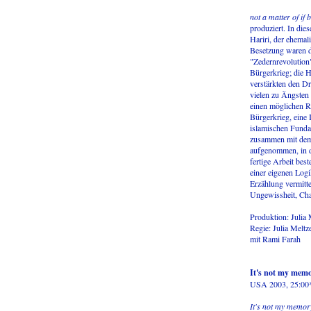
not a matter of if 
produziert. In die
Hariri, der ehemal
Besetzung waren d
"Zedernrevolution
Bürgerkrieg; die H
verstärkten den Dr
vielen zu Ängsten
einen möglichen R
Bürgerkrieg, eine
islamischen Funda
zusammen mit dem 
aufgenommen, in de
fertige Arbeit bes
einer eigenen Log
Erzählung vermitte
Ungewissheit, Cha
Produktion: Julia 
Regie: Julia Melt
mit Rami Farah
It's not my memor
USA 2003, 25:00
It's not my memory