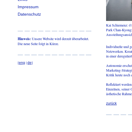
Impressum
Datenschutz
Kai Schiemenz:
O.
Park Chan-Kyong
Ausstellungsansic
Hinweis:
Unsere Website wird derzeit überarbeitet.
Die neue Seite folgt in Kürze.
Individuelle und g
Netzwerken. Kreativ
in einer deregulier
[
|
]
eng
de
Autonomie erschein
Marketing-Strategi
Kritik heute noch 
Reflektiert werden
Einzelnen, seiner 
ästhetische Rahme
zurück