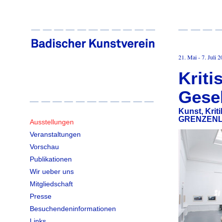
21. Mai - 7. Juli 
Kriti
Gesel
Kunst, Krit
GRENZENL
Ausstellungen
Veranstaltungen
Vorschau
Publikationen
Wir ueber uns
Mitgliedschaft
Presse
Besuchendeninformationen
Links