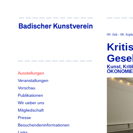
09. Juli - 08. Sep
Kriti
Gesel
Kunst, Krit
ÖKONOMIE
Ausstellungen
Veranstaltungen
Vorschau
Publikationen
Wir ueber uns
Mitgliedschaft
Presse
Besuchendeninformationen
Links