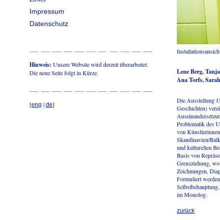
Impressum
Datenschutz
Installationsansic
Hinweis:
Unsere Website wird derzeit überarbeitet.
Lene Berg, Tanja
Die neue Seite folgt in Kürze.
Ana Torfs, Sarah
Die Ausstellung
U
[
|
]
eng
de
Geschichten) verei
Auseinandersetzun
Problematik des U
von Künstlerinnen
Skandinavien/Balka
und kulturellen Be
Basis von Repräse
Grenzziehung, wo 
Zeichnungen, Diap
Formuliert werden
Selbstbehauptung,
im Monolog.
zurück