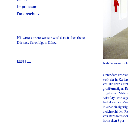
Impressum
Datenschutz
Hinweis:
Unsere Website wird derzeit überarbeitet.
Die neue Seite folgt in Kürze.
[
|
]
eng
de
Installationsansic
Unter dem anspiel
stellt der in Karl
vor: die eher kle
großformatigen Ta
ungeheurer Materia
Mimikry den Gegen
Farbdosen im Mee
in einer einzigart
gleichwohl den Ra
von Repräsentation
ironischen Spur – 